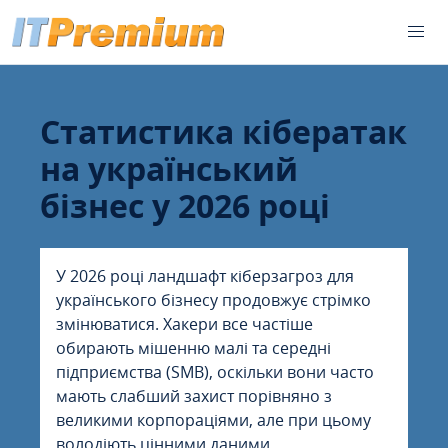
Статистика кібератак
на український
бізнес у 2026 році
У 2026 році ландшафт кіберзагроз для
українського бізнесу продовжує стрімко
змінюватися. Хакери все частіше
обирають мішенню малі та середні
підприємства (SMB), оскільки вони часто
мають слабший захист порівняно з
великими корпораціями, але при цьому
володіють цінними даними.