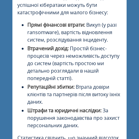
успішної кібератаки можуть бути
катастрофічними для малого бізнесу:
Прямі фінансові втрати:
Викуп (у разі
ransomware), вартість відновлення
систем, розслідування інциденту.
Втрачений дохід:
Простій бізнес-
процесів через неможливість доступу
до систем (вартість простою ми
детально розглядали в нашій
попередній статті).
Репутаційні збитки:
Втрата довіри
клієнтів та партнерів після витоку їхніх
даних.
Штрафи та юридичні наслідки:
За
порушення законодавства про захист
персональних даних.
Статистика свідчить, що значний відсоток