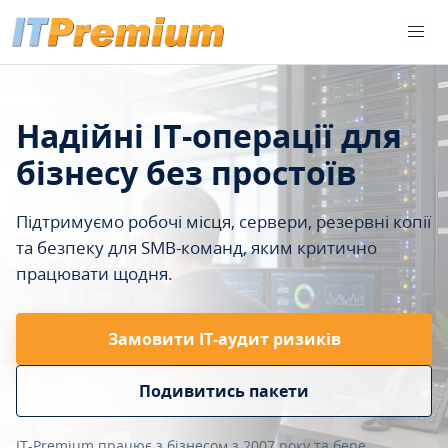
Надійні IT-операції для
бізнесу без простоїв
Підтримуємо робочі місця, сервери, резервні копії
та безпеку для SMB-команд, яким критично
працювати щодня.
Замовити ІТ-аудит ризиків
Подивитись пакети
IT-Premium працює з бізнесом з 2007 року та бере