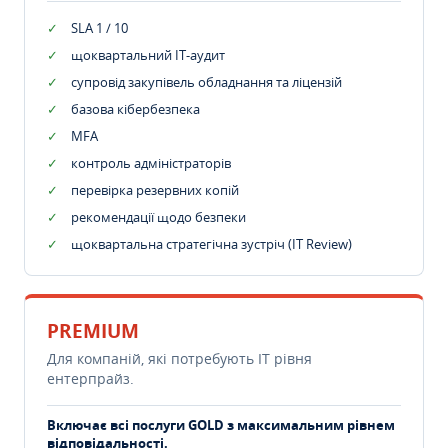
SLA 1 / 10
щоквартальний IT-аудит
супровід закупівель обладнання та ліцензій
базова кібербезпека
MFA
контроль адміністраторів
перевірка резервних копій
рекомендації щодо безпеки
щоквартальна стратегічна зустріч (IT Review)
PREMIUM
Для компаній, які потребують ІТ рівня
ентерпрайз.
Включає всі послуги GOLD з максимальним рівнем
відповідальності.