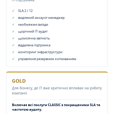
SLA 2 / 12
виділений аккаунт-менеджер
необмежені виїзди
щорічний IT-аудит
щомісячна звітність
віддалена підтримка
моніторинг інфраструктури
управління резервним копіюванням
GOLD
Для бізнесу, де IT вже критично впливає на роботу
компанії.
Включає всі послуги CLASSIC з покращеними SLA та
частотою аудиту.