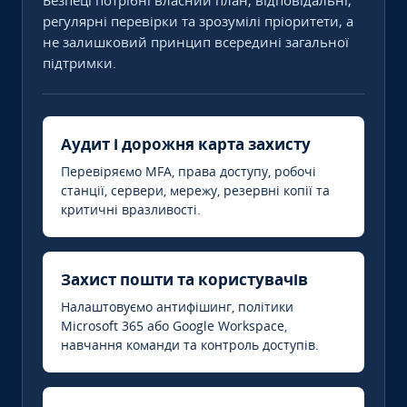
Безпеці потрібні власний план, відповідальні,
регулярні перевірки та зрозумілі пріоритети, а
не залишковий принцип всередині загальної
підтримки.
Аудит і дорожня карта захисту
Перевіряємо MFA, права доступу, робочі
станції, сервери, мережу, резервні копії та
критичні вразливості.
Захист пошти та користувачів
Налаштовуємо антифішинг, політики
Microsoft 365 або Google Workspace,
навчання команди та контроль доступів.