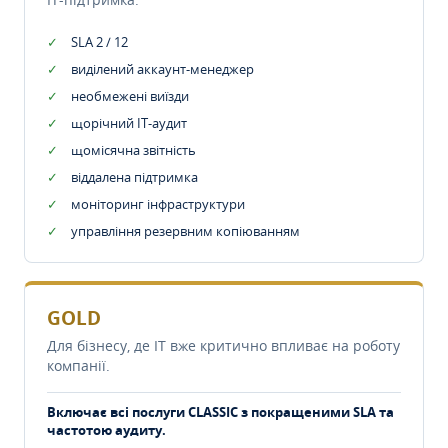
SLA 2 / 12
виділений аккаунт-менеджер
необмежені виїзди
щорічний IT-аудит
щомісячна звітність
віддалена підтримка
моніторинг інфраструктури
управління резервним копіюванням
GOLD
Для бізнесу, де IT вже критично впливає на роботу
компанії.
Включає всі послуги CLASSIC з покращеними SLA та
частотою аудиту.