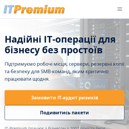
Надійні IT-операції для
бізнесу без простоїв
Підтримуємо робочі місця, сервери, резервні копії
та безпеку для SMB-команд, яким критично
працювати щодня.
Замовити ІТ-аудит ризиків
Подивитись пакети
IT-Premium працює з бізнесом з 2007 року та бере