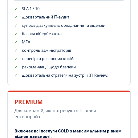
SLA 1 / 10
щоквартальний IT-аудит
супровід закупівель обладнання та ліцензій
базова кібербезпека
MFA
контроль адміністраторів
перевірка резервних копій
рекомендації щодо безпеки
щоквартальна стратегічна зустріч (IT Review)
PREMIUM
Для компаній, які потребують ІТ рівня
ентерпрайз.
Включає всі послуги GOLD з максимальним рівнем
відповідальності.