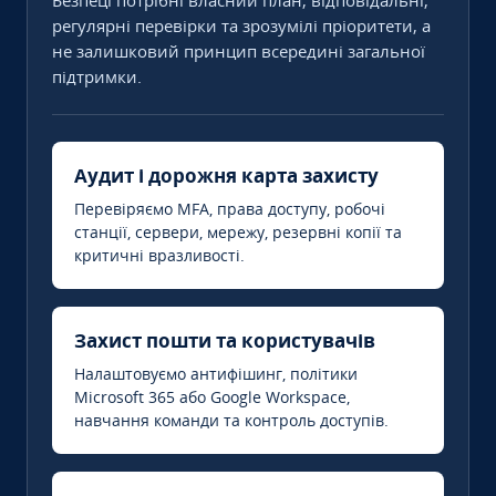
Безпеці потрібні власний план, відповідальні,
регулярні перевірки та зрозумілі пріоритети, а
не залишковий принцип всередині загальної
підтримки.
Аудит і дорожня карта захисту
Перевіряємо MFA, права доступу, робочі
станції, сервери, мережу, резервні копії та
критичні вразливості.
Захист пошти та користувачів
Налаштовуємо антифішинг, політики
Microsoft 365 або Google Workspace,
навчання команди та контроль доступів.