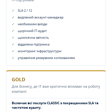
SLA 2 / 12
виділений аккаунт-менеджер
необмежені виїзди
щорічний IT-аудит
щомісячна звітність
віддалена підтримка
моніторинг інфраструктури
управління резервним копіюванням
GOLD
Для бізнесу, де IT вже критично впливає на роботу
компанії.
Включає всі послуги CLASSIC з покращеними SLA та
частотою аудиту.