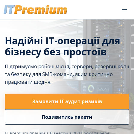
Надійні IT-операції для
бізнесу без простоїв
Підтримуємо робочі місця, сервери, резервні копії
та безпеку для SMB-команд, яким критично
працювати щодня.
Замовити ІТ-аудит ризиків
Подивитись пакети
IT-Premium працює з бізнесом з 2007 року та бере