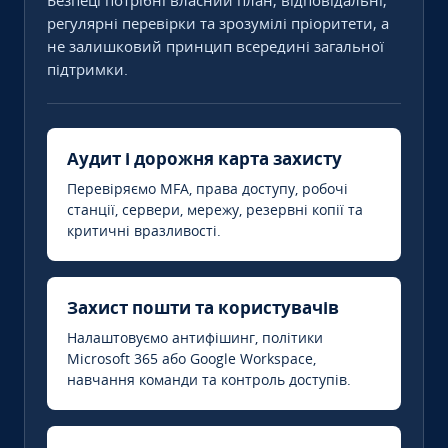
Безпеці потрібні власний план, відповідальні,
регулярні перевірки та зрозумілі пріоритети, а
не залишковий принцип всередині загальної
підтримки.
Аудит і дорожня карта захисту
Перевіряємо MFA, права доступу, робочі
станції, сервери, мережу, резервні копії та
критичні вразливості.
Захист пошти та користувачів
Налаштовуємо антифішинг, політики
Microsoft 365 або Google Workspace,
навчання команди та контроль доступів.