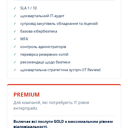
SLA 1 / 10
щоквартальний IT-аудит
супровід закупівель обладнання та ліцензій
базова кібербезпека
MFA
контроль адміністраторів
перевірка резервних копій
рекомендації щодо безпеки
щоквартальна стратегічна зустріч (IT Review)
PREMIUM
Для компаній, які потребують ІТ рівня
ентерпрайз.
Включає всі послуги GOLD з максимальним рівнем
відповідальності.