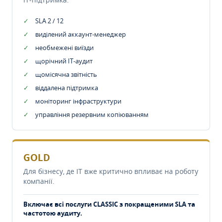
SLA 2 / 12
виділений аккаунт-менеджер
необмежені виїзди
щорічний IT-аудит
щомісячна звітність
віддалена підтримка
моніторинг інфраструктури
управління резервним копіюванням
GOLD
Для бізнесу, де IT вже критично впливає на роботу
компанії.
Включає всі послуги CLASSIC з покращеними SLA та
частотою аудиту.