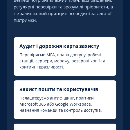
Безпеці потрібні власний план, відповідальні,
регулярні перевірки та зрозумілі пріоритети, а
не залишковий принцип всередині загальної
підтримки.
Аудит і дорожня карта захисту
Перевіряємо MFA, права доступу, робочі
станції, сервери, мережу, резервні копії та
критичні вразливості.
Захист пошти та користувачів
Налаштовуємо антифішинг, політики
Microsoft 365 або Google Workspace,
навчання команди та контроль доступів.