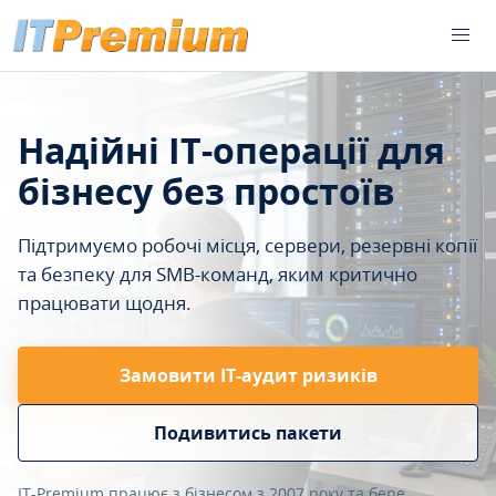
Надійні IT-операції для
бізнесу без простоїв
Підтримуємо робочі місця, сервери, резервні копії
та безпеку для SMB-команд, яким критично
працювати щодня.
Замовити ІТ-аудит ризиків
Подивитись пакети
IT-Premium працює з бізнесом з 2007 року та бере