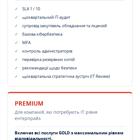
SLA 1 / 10
щоквартальний IT-аудит
супровід закупівель обладнання та ліцензій
базова кібербезпека
MFA
контроль адміністраторів
перевірка резервних копій
рекомендації щодо безпеки
щоквартальна стратегічна зустріч (IT Review)
PREMIUM
Для компаній, які потребують ІТ рівня
ентерпрайз.
Включає всі послуги GOLD з максимальним рівнем
відповідальності.